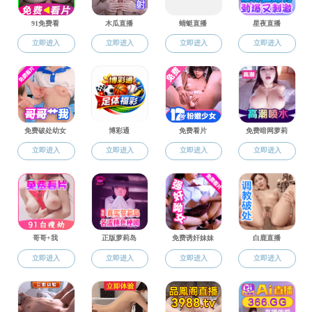
近日，av片 高端流体机械装备与技术国际合作平台建设圆桌会议在av片 召开。会议邀请法国法兰西科学院骑士勋章获得者杰博华教授、亚洲流体机械委员会主席日本东京大学加藤千幸教授、亚洲流体机械委员会秘书长日本九州大学渡边聪教授、德国莱茵兰-普法尔茨工业大学（凯泽斯劳滕-兰道）马丁伯乐教授等行业知名外国专家，av片 副校长李红教授、国家水泵及系统工程技术研究中心主任袁寿其教授、国际合作与交流处处长潘剑锋...
术国际合作平台建设圆桌会议暨
兼职教授聘任仪式
09
国合基地
/2021-05
​“流体工程装备节能技术国际联合研究中心” 于2018年正式获批立项组建，依托国家水泵及系统工程技术研究中心、av片 混合动力车辆技术国家地方联合工程研究中心、石油和化工行业“泵及系统节能技术”重点实验室、机械工业“激光冲击波加工技术”重点实验室与av片 ，联合英国皇家工程院院士、曼彻斯特大学激光加工研究中心主任Lin Li教授领导的团队，法国国立高等工程技术大学Gérard Bois教...
共2条 1/1
av片
上页
下页
尾页