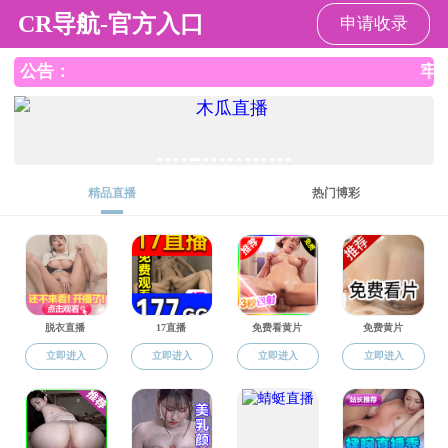
av片
国合基地
当前位置： av片 > 国际合作
02
av片 举行高端流体机械装备与技
/2023-11