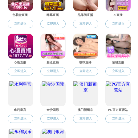
电子邮箱：
ltzx1@avpian888.com
联系电话：0511-88780280
通讯地址：江苏镇江av片 内，212013
版权所有 ◎ 2025 av片-免费av-国产av
友情链接
教育部
科技部
中国博士后
自然科学基金委
江苏省科技厅
共产党员网
高校思政网
青年大学习
党的二十大精神
党建-人民网